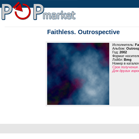
Faithless. Outrospective
Исполнитель:
Fa
Альбом:
Outrosp
Год:
2002
Формат носител
Лэйбл:
Bmg
Номер в каталог
Срок получения 
Для других горо