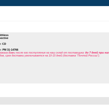
ithless
ective
я:
CD
е:
PM 31-14766
заказа Вами после его поступления на наш склад от поставщика
:
до 7 дней при н
дов, срок доставки увеличивается на 10-15 дней (доставка "Почтой России").