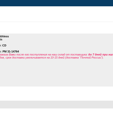
ithless
ts
я:
CD
е:
PM 31-14764
заказа Вами после его поступления на наш склад от поставщика
:
до 7 дней при н
дов, срок доставки увеличивается на 10-15 дней (доставка "Почтой России").