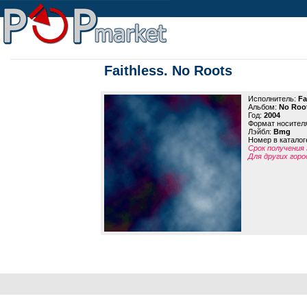
Faithless. No Roots
Исполнитель:
Fa
Альбом:
No Roo
Год:
2004
Формат носител
Лэйбл:
Bmg
Номер в каталог
Срок получения 
Для других горо