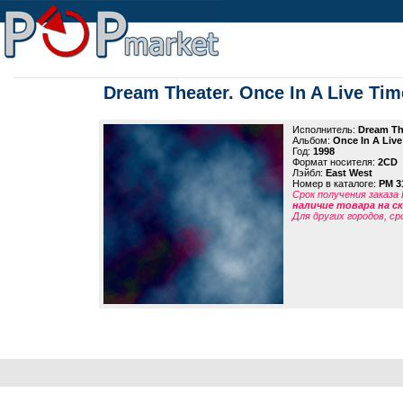
Dream Theater. Once In A Live Tim
Исполнитель:
Dream Th
Альбом:
Once In A Liv
Год:
1998
Формат носителя:
2CD
Лэйбл:
East West
Номер в каталоге:
PM 3
Срок получения заказа
наличие товара на 
Для других городов, ср