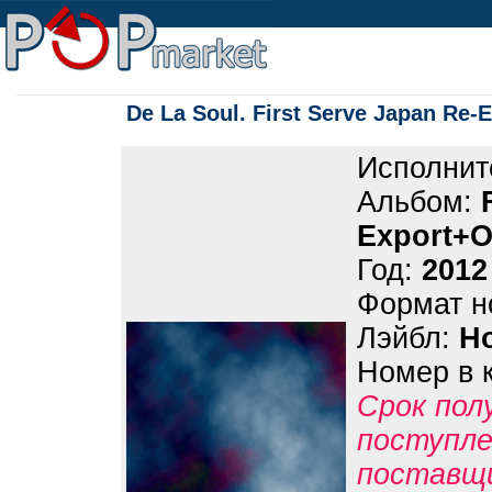
De La Soul. First Serve Japan Re-
Исполнит
Альбом:
Export+O
Год:
2012
Формат н
Лэйбл:
H
Номер в 
Срок пол
поступле
поставщ