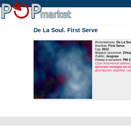
De La Soul. First Serve
Исполнитель:
De La So
Альбом:
First Serve
Год:
2012
Формат носителя:
2Viny
Лэйбл:
Jesgrew
Номер в каталоге:
PM 3
Срок получения заказа
наличие товара на 
Для других городов, ср