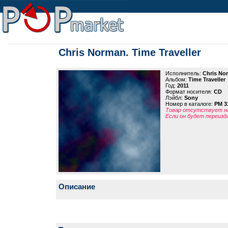
Chris Norman. Time Traveller
Исполнитель:
Chris No
Альбом:
Time Traveller
Год:
2011
Формат носителя:
CD
Лэйбл:
Sony
Номер в каталоге:
PM 3
Товар отсутствует на
Если он будет переизд
Описание