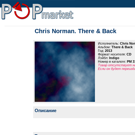
Chris Norman. There & Back
Исполнитель:
Chris No
Альбом:
There & Back
Год:
2013
Формат носителя:
CD
Лэйбл:
Indigo
Номер в каталоге:
PM 3
Товар отсутствует на
Если он будет переизд
Описание