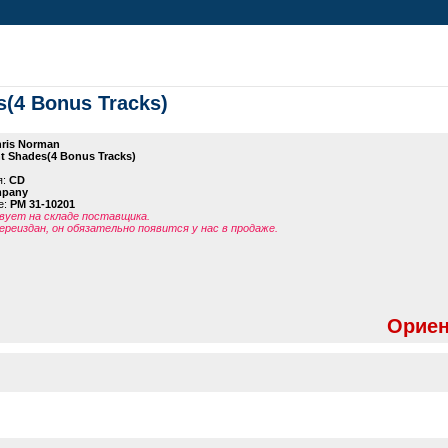
s(4 Bonus Tracks)
ris Norman
nt Shades(4 Bonus Tracks)
я:
CD
mpany
е:
PM 31-10201
ует на складе поставщика.
ереиздан, он обязательно появится у нас в продаже.
Ориен