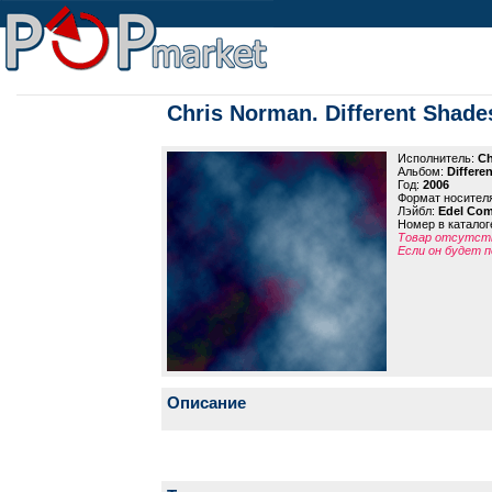
Chris Norman. Different Shade
Исполнитель:
Ch
Альбом:
Differe
Год:
2006
Формат носител
Лэйбл:
Edel Co
Номер в каталог
Товар отсутств
Если он будет п
Описание