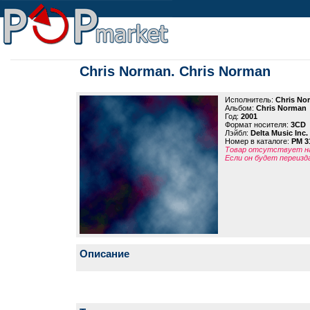
Chris Norman. Chris Norman
Исполнитель:
Chris No
Альбом:
Chris Norman
Год:
2001
Формат носителя:
3CD
Лэйбл:
Delta Music Inc.
Номер в каталоге:
PM 3
Товар отсутствует на
Если он будет переизд
Описание