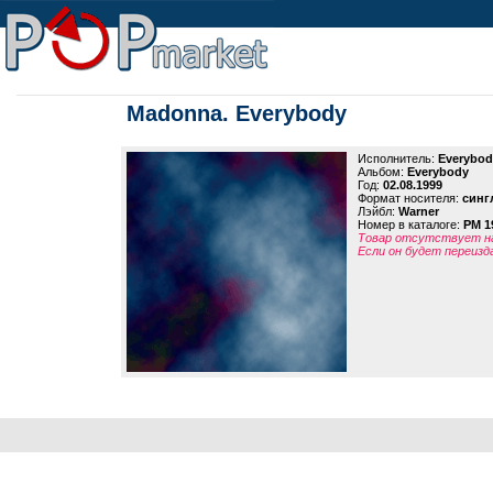
Madonna. Everybody
Исполнитель:
Everybod
Альбом:
Everybody
Год:
02.08.1999
Формат носителя:
синг
Лэйбл:
Warner
Номер в каталоге:
PM 1
Товар отсутствует на
Если он будет переизд