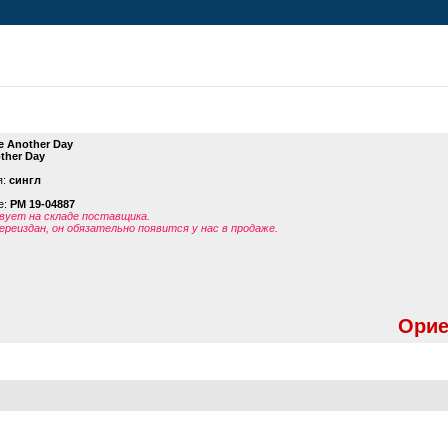
e Another Day
ther Day
я:
сингл
е:
PM 19-04887
ует на складе поставщика.
ереиздан, он обязательно появится у нас в продаже.
Орие