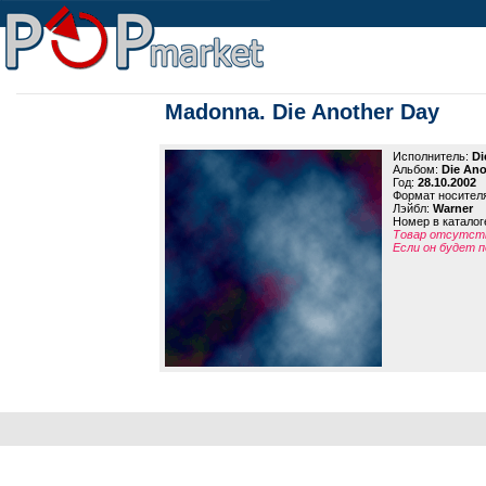
Madonna. Die Another Day
Исполнитель:
Di
Альбом:
Die Ano
Год:
28.10.2002
Формат носител
Лэйбл:
Warner
Номер в каталог
Товар отсутств
Если он будет п