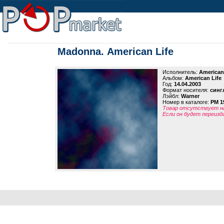
Madonna. American Life
Исполнитель:
American
Альбом:
American Life
Год:
14.04.2003
Формат носителя:
синг
Лэйбл:
Warner
Номер в каталоге:
PM 1
Товар отсутствует на
Если он будет переизд