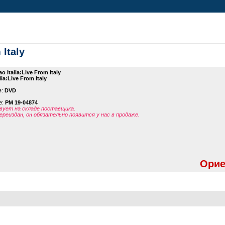
 Italy
ao Italia:Live From Italy
lia:Live From Italy
я:
DVD
е:
PM 19-04874
ует на складе поставщика.
ереиздан, он обязательно появится у нас в продаже.
Орие