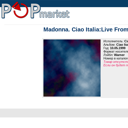
Madonna. Ciao Italia:Live From
Исполнитель:
Ci
Альбом:
Ciao Ita
Год:
10.05.1999
Формат носител
Лэйбл:
Warner
Номер в каталог
Товар отсутств
Если он будет п