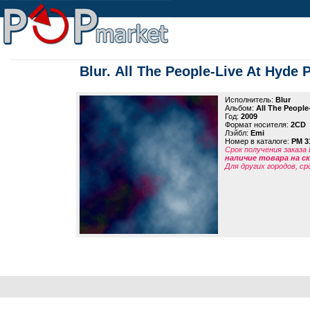
Blur. All The People-Live At Hyde 
Исполнитель:
Blur
Альбом:
All The People
Год:
2009
Формат носителя:
2CD
Лэйбл:
Emi
Номер в каталоге:
PM 3
Срок получения заказа
наличие товара на 
Для других городов, ср