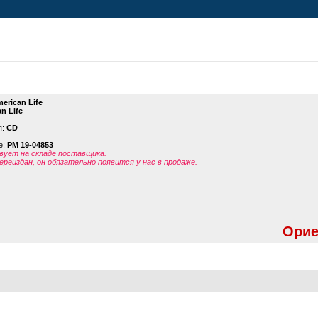
erican Life
n Life
я:
CD
е:
PM 19-04853
ует на складе поставщика.
ереиздан, он обязательно появится у нас в продаже.
Орие