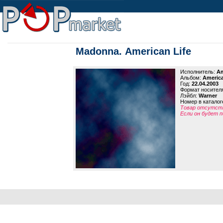
Madonna. American Life
Исполнитель:
Am
Альбом:
America
Год:
22.04.2003
Формат носител
Лэйбл:
Warner
Номер в каталог
Товар отсутств
Если он будет п