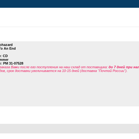
ohazard
To An End
я:
CD
mmer
е:
PM 31-07528
заказа Вами после его поступления на наш склад от поставщика
:
до 7 дней при н
дов, срок доставки увеличивается на 10-15 дней (доставка "Почтой России").