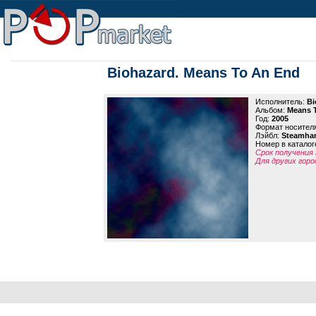
Biohazard. Means To An End
Исполнитель:
Bi
Альбом:
Means 
Год:
2005
Формат носител
Лэйбл:
Steamha
Номер в каталог
Срок получения 
Для других горо