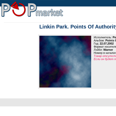
Linkin Park. Points Of Authorit
Исполнитель:
Po
Альбом:
Points 
Год:
22.07.2002
Формат носител
Лэйбл:
Warner
Номер в каталог
Товар отсутств
Если он будет п