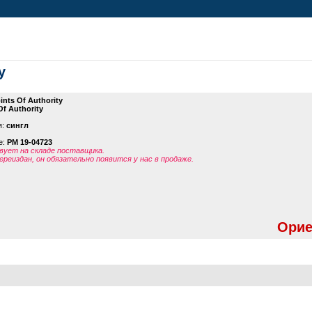
y
ints Of Authority
Of Authority
я:
сингл
е:
PM 19-04723
ует на складе поставщика.
ереиздан, он обязательно появится у нас в продаже.
Орие