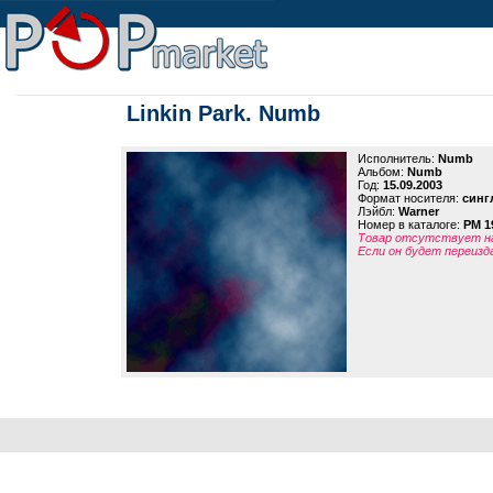
Linkin Park. Numb
Исполнитель:
Numb
Альбом:
Numb
Год:
15.09.2003
Формат носителя:
синг
Лэйбл:
Warner
Номер в каталоге:
PM 1
Товар отсутствует на
Если он будет переизд