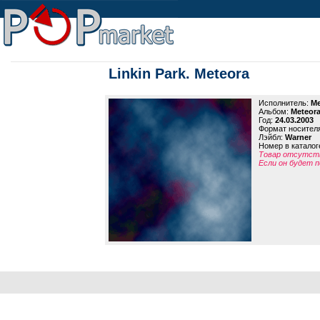
Linkin Park. Meteora
Исполнитель:
Me
Альбом:
Meteor
Год:
24.03.2003
Формат носител
Лэйбл:
Warner
Номер в каталог
Товар отсутств
Если он будет п