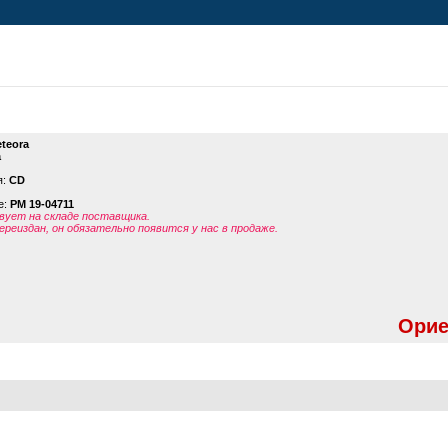
teora
a
я:
CD
е:
PM 19-04711
ует на складе поставщика.
ереиздан, он обязательно появится у нас в продаже.
Орие