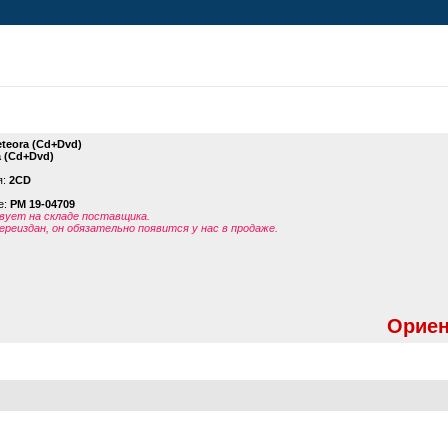
teora (Cd+Dvd)
a (Cd+Dvd)
я:
2CD
е:
PM 19-04709
ует на складе поставщика.
ереиздан, он обязательно появится у нас в продаже.
Ориен