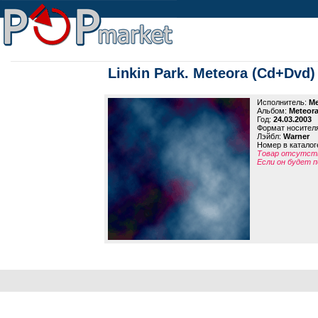
Linkin Park. Meteora (Cd+Dvd)
Исполнитель:
Me
Альбом:
Meteor
Год:
24.03.2003
Формат носител
Лэйбл:
Warner
Номер в каталог
Товар отсутств
Если он будет п