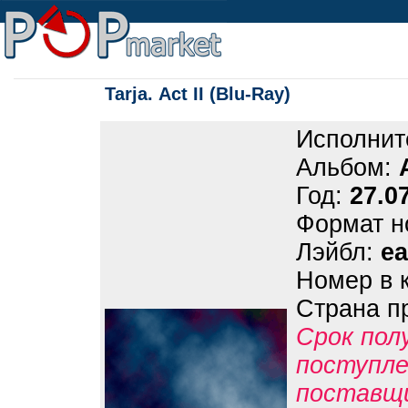
Tarja. Act II (Blu-Ray)
Исполнит
Альбом:
Год:
27.0
Формат н
Лэйбл:
e
Номер в 
Страна п
Срок пол
поступле
поставщ