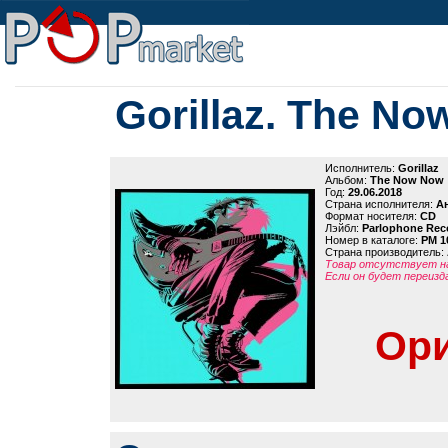
Gorillaz. The N
Исполнитель:
Gorillaz
Альбом:
The Now Now
Год:
29.06.2018
Страна исполнителя:
А
Формат носителя:
CD
Лэйбл:
Parlophone Rec
Номер в каталоге:
PM 1
Страна производитель:
Товар отсутствует на
Если он будет переизд
Ори