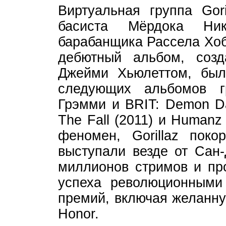
Виртуальная группа Gori
басиста Мёрдока Ник
барабанщика Рассела Хо
дебютный альбом, соз
Джейми Хьюлеттом, был
следующих альбомов г
Грэмми и BRIT: Demon Day
The Fall (2011) и Human
феномен, Gorillaz пок
выступали везде от Сан-
миллионов стримов и про
успеха революционными
премий, включая желанну
Honor.