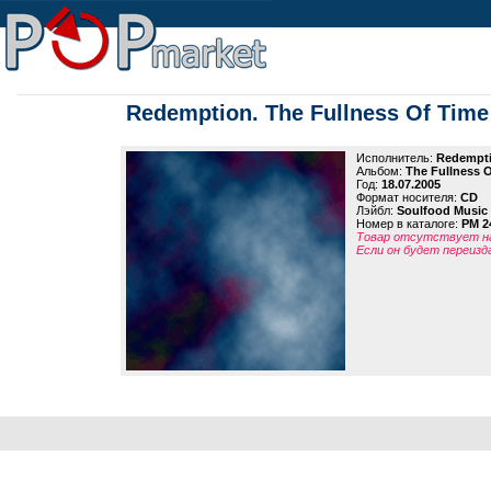
Redemption. The Fullness Of Time
Исполнитель:
Redempt
Альбом:
The Fullness 
Год:
18.07.2005
Формат носителя:
CD
Лэйбл:
Soulfood Music 
Номер в каталоге:
PM 2
Товар отсутствует на
Если он будет переизд