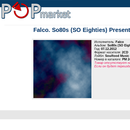
Falco. So80s (SO Eighties) Presen
Исполнитель:
Falco
Альбом:
So80s (SO Eigh
Год:
07.12.2012
Формат носителя:
2CD
Лэйбл:
Soulfood Music 
Номер в каталоге:
PM 2
Товар отсутствует на
Если он будет переизд