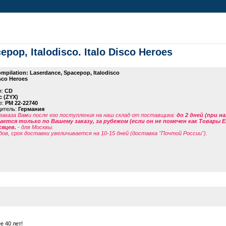
pop, Italodisco. Italo Disco Heroes
mpilation: Laserdance, Spacepop, Italodisco
isco Heroes
я:
CD
c (ZYX)
е:
PM 22-22740
дитель:
Германия
заказа Вами после его поступления на наш склад от поставщика
:
до 2 дней (при н
ется только по Вашему заказу, за рубежом (если он не помечен как Товары 
сяцев.
- для Москвы.
дов, срок доставки увеличивается на 10-15 дней (доставка "Почтой России").
 40 лет!