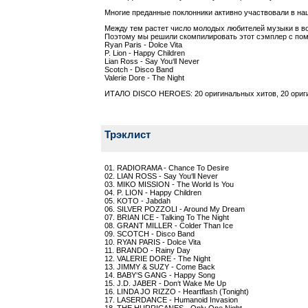
Многие преданные поклонники активно участвовали в на
Между тем растет число молодых любителей музыки в вос
Поэтому мы решили скомпилировать этот сэмплер с пом
Ryan Paris - Dolce Vita
P. Lion - Happy Children
Lian Ross - Say You‘ll Never
Scotch - Disco Band
Valerie Dore - The Night
ИТАЛО DISCO HEROES: 20 оригинальных хитов, 20 ориг
Трэклист
01. RADIORAMA - Chance To Desire
02. LIAN ROSS - Say You‘ll Never
03. MIKO MISSION - The World Is You
04. P. LION - Happy Children
05. KOTO - Jabdah
06. SILVER POZZOLI - Around My Dream
07. BRIAN ICE - Talking To The Night
08. GRANT MILLER - Colder Than Ice
09. SCOTCH - Disco Band
10. RYAN PARIS - Dolce Vita
11. BRANDO - Rainy Day
12. VALERIE DORE - The Night
13. JIMMY & SUZY - Come Back
14. BABY‘S GANG - Happy Song
15. J.D. JABER - Don‘t Wake Me Up
16. LINDA JO RIZZO - Heartflash (Tonight)
17. LASERDANCE - Humanoid Invasion