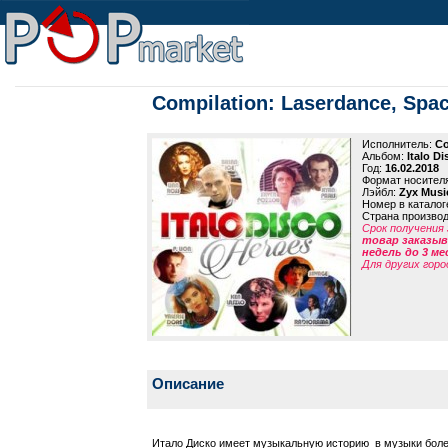
Compilation: Laserdance, Space
Исполнитель:
Co
Альбом:
Italo D
Год:
16.02.2018
Формат носител
Лэйбл:
Zyx Musi
Номер в каталог
Страна произво
Срок получения 
товар заказыва
недель до 3 ме
Для других горо
Описание
Итало Диско имеет музыкальную историю в музыки более