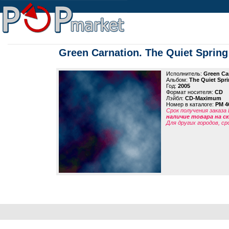
Green Carnation. The Quiet Spring
Исполнитель:
Green Ca
Альбом:
The Quiet Spr
Год:
2005
Формат носителя:
CD
Лэйбл:
CD-Maximum
Номер в каталоге:
PM 4
Срок получения заказа
наличие товара на 
Для других городов, ср