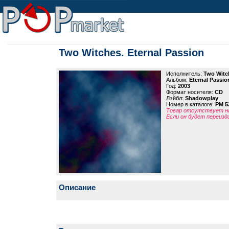
Two Witches. Eternal Passion
Исполнитель:
Two Witc
Альбом:
Eternal Passio
Год:
2003
Формат носителя:
CD
Лэйбл:
Shadowplay
Номер в каталоге:
PM 5
Товар отсутствует на
Если он будет переизд
Описание