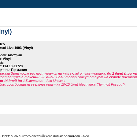
inyl)
lco
sel Live 1993 (Vinyl)
теля:
Австрия
я:
Vinyl
ic
е:
PM 10-11728
дитель:
Германия
заказа Вами после его поступления на наш склад от поставщика
:
до 2 дней (при н
поставщика в течении 5-6 дней. Если товар отсутствует на складе поставщи
 14 дней до 1,5 месяцев.
- для Москвы.
дов, срок доставки увеличивается на 10-15 дней (доставка "Почтой России").
e 1993" знаменитого австрийского поп-исполнителя Falco.