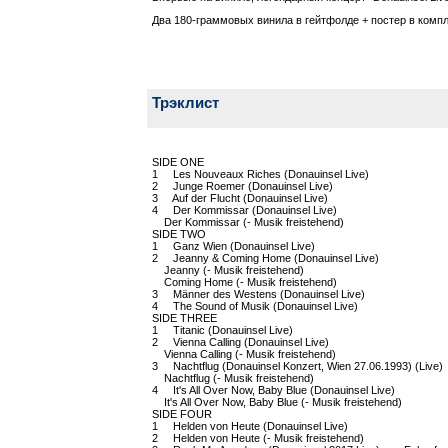
Два 180-граммовых винила в гейтфолде + постер в комп
Трэклист
SIDE ONE
1 Les Nouveaux Riches (Donauinsel Live)
2 Junge Roemer (Donauinsel Live)
3 Auf der Flucht (Donauinsel Live)
4 Der Kommissar (Donauinsel Live)
Der Kommissar (- Musik freistehend)
SIDE TWO
1 Ganz Wien (Donauinsel Live)
2 Jeanny & Coming Home (Donauinsel Live)
Jeanny (- Musik freistehend)
Coming Home (- Musik freistehend)
3 Männer des Westens (Donauinsel Live)
4 The Sound of Musik (Donauinsel Live)
SIDE THREE
1 Titanic (Donauinsel Live)
2 Vienna Calling (Donauinsel Live)
Vienna Calling (- Musik freistehend)
3 Nachtflug (Donauinsel Konzert, Wien 27.06.1993) (Liv
Nachtflug (- Musik freistehend)
4 It's All Over Now, Baby Blue (Donauinsel Live)
It's All Over Now, Baby Blue (- Musik freistehend)
SIDE FOUR
1 Helden von Heute (Donauinsel Live)
2 Helden von Heute (- Musik freistehend)