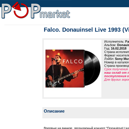
Falco. Donauinsel Live 1993 (V
Исполнитель:
Fa
Альбом:
Donauin
Год:
16.02.2018
Страна исполни
Формат носител
Лэйбл:
Sony Mus
Номер в каталог
Страна произво
Срок получения 
наш склад от 
поступления от
Для других горо
Описание
Впервые на виниле, легендарный концерт "Donauinsel Liv