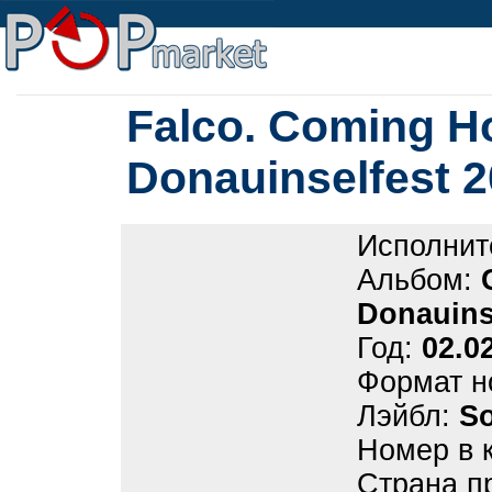
Falco. Coming Ho
Donauinselfest 
Исполнит
Альбом:
Donauins
Год:
02.0
Формат н
Лэйбл:
S
Номер в 
Страна п