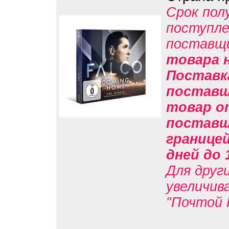
Срок пол
поступле
поставщ
товара н
Поставк
поставщи
товар о
поставщи
границе
дней до 
Для друг
увеличив
"Почтой 