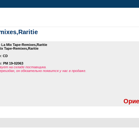
mixes,Raritie
 La Mix Tape-Remixes,Raritie
ix Tape-Remixes,Raritie
я:
CD
е:
PM 19-02063
ует на складе поставщика.
ереиздан, он обязательно появится у нас в продаже.
Орие