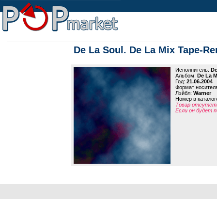
De La Soul. De La Mix Tape-Re
Исполнитель:
De
Альбом:
De La M
Год:
21.06.2004
Формат носител
Лэйбл:
Warner
Номер в каталог
Товар отсутств
Если он будет п