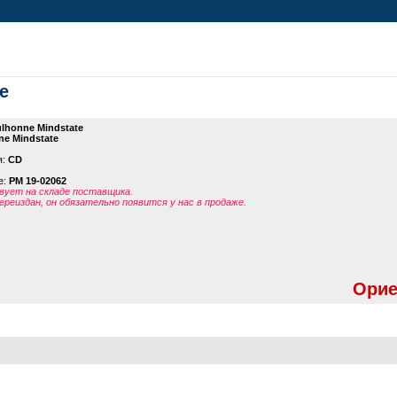
e
lhonne Mindstate
ne Mindstate
я:
CD
е:
PM 19-02062
ует на складе поставщика.
ереиздан, он обязательно появится у нас в продаже.
Орие