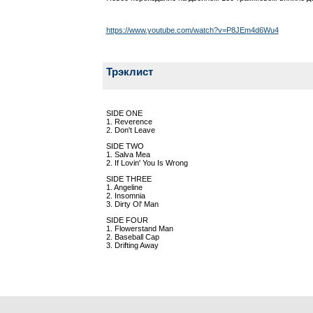
https://www.youtube.com/watch?v=P8JEm4d6Wu4
Трэклист
SIDE ONE
1. Reverence
2. Don't Leave
SIDE TWO
1. Salva Mea
2. If Lovin' You Is Wrong
SIDE THREE
1. Angeline
2. Insomnia
3. Dirty Ol' Man
SIDE FOUR
1. Flowerstand Man
2. Baseball Cap
3. Drifting Away