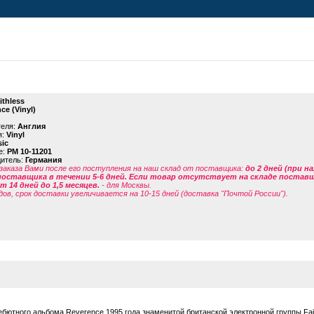
ithless
ce (Vinyl)
теля:
Англия
я:
Vinyl
ic
е:
PM 10-11201
дитель:
Германия
заказа Вами после его поступления на наш склад от поставщика
:
до 2 дней (при н
поставщика в течении 5-6 дней. Если товар отсутствует на складе поставщи
 14 дней до 1,5 месяцев.
- для Москвы.
дов, срок доставки увеличивается на 10-15 дней (доставка "Почтой России").
ютного альбома Reverence 1995 года знаменитой британской электронной группы Fait