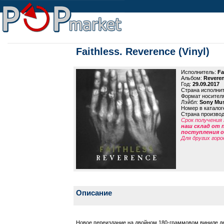
Faithless. Reverence (Vinyl)
Исполнитель:
Fa
Альбом:
Reveren
Год:
29.09.2017
Страна исполни
Формат носител
Лэйбл:
Sony Mus
Номер в каталог
Страна произво
Срок получения 
наш склад от 
поступления от
Для других горо
Описание
Новое переиздание на двойном 180-граммовом виниле деб