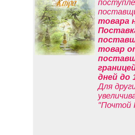
поступле
поставщ
товара н
Поставк
поставщи
товар о
поставщи
границе
дней до 
Для друг
увеличив
"Почтой 