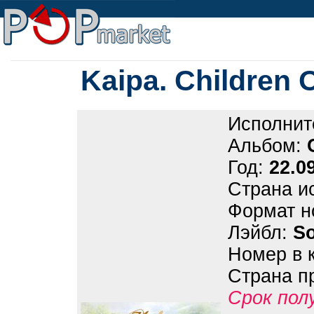
Kaipa. Children 
Исполнит
Альбом:
Год:
22.0
Страна и
Формат н
Лэйбл:
S
Номер в 
Страна п
Срок пол