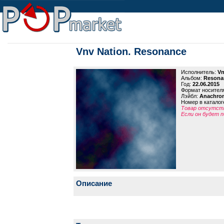
Vnv Nation. Resonance
Исполнитель:
Vn
Альбом:
Resona
Год:
22.06.2015
Формат носител
Лэйбл:
Anachro
Номер в каталог
Товар отсутств
Если он будет п
Описание