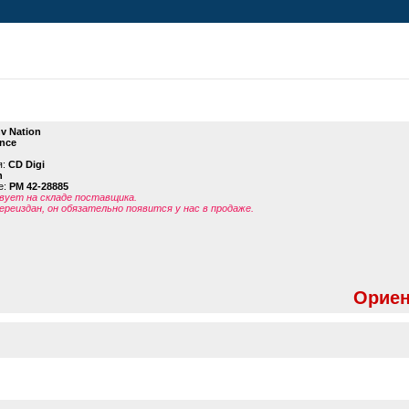
v Nation
nce
я:
CD Digi
n
е:
PM 42-28885
ует на складе поставщика.
ереиздан, он обязательно появится у нас в продаже.
Ориен