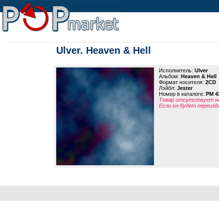
Ulver. Heaven & Hell
Исполнитель:
Ulver
Альбом:
Heaven & Hell
Формат носителя:
2CD
Лэйбл:
Jester
Номер в каталоге:
PM 4
Товар отсутствует на
Если он будет переизд