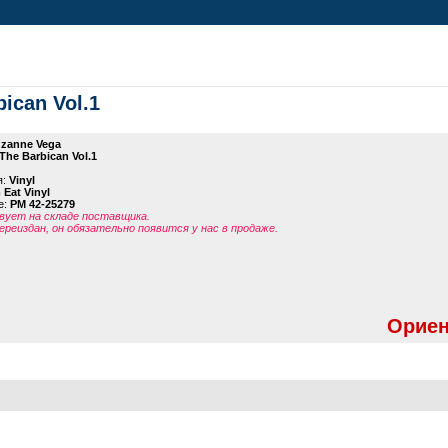
bican Vol.1
zanne Vega
 The Barbican Vol.1
я:
Vinyl
Eat Vinyl
е:
PM 42-25279
ует на складе поставщика.
ереиздан, он обязательно появится у нас в продаже.
Ориен