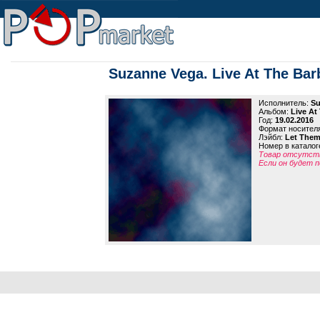
Suzanne Vega. Live At The Bar
Исполнитель:
Su
Альбом:
Live At
Год:
19.02.2016
Формат носител
Лэйбл:
Let Them 
Номер в каталог
Товар отсутств
Если он будет п