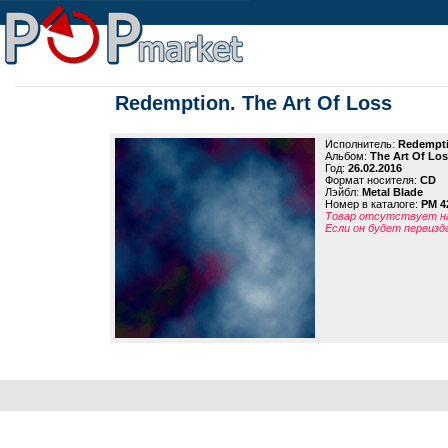
Redemption. The Art Of Loss
Исполнитель:
Redempt
Альбом:
The Art Of Lo
Год:
26.02.2016
Формат носителя:
CD
Лэйбл:
Metal Blade
Номер в каталоге:
PM 4
Товар отсутствует на
Если он будет переизд