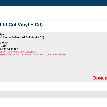
Ltd Col Vinyl + Cd)
ipa
ytt Under Solen (Ltd Col Vinyl + Cd)
я:
Vinyl
ugit
е:
PM 42-14187
ует на складе поставщика.
ереиздан, он обязательно появится у нас в продаже.
Ориен