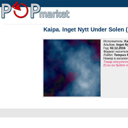
Kaipa. Inget Nytt Under Solen (
Исполнитель:
Ka
Альбом:
Inget N
Год:
02.12.2016
Формат носител
Лэйбл:
Tempus F
Номер в каталог
Товар отсутств
Если он будет п