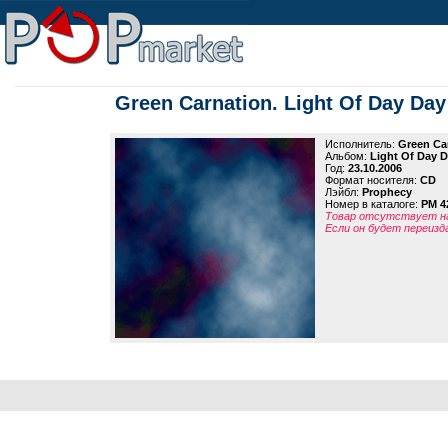
Green Carnation. Light Of Day Da
Исполнитель:
Green Ca
Альбом:
Light Of Day 
Год:
23.10.2006
Формат носителя:
CD
Лэйбл:
Prophecy
Номер в каталоге:
PM 4
Товар отсутствует на
Если он будет переизд