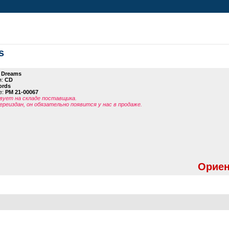
s
 Dreams
я:
CD
ords
е:
PM 21-00067
ует на складе поставщика.
ереиздан, он обязательно появится у нас в продаже.
Ориен