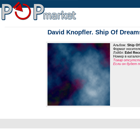
David Knopfler. Ship Of Dream
Альбом:
Ship Of
Формат носител
Лэйбл:
Edel Rec
Номер в каталог
Товар отсутств
Если он будет п