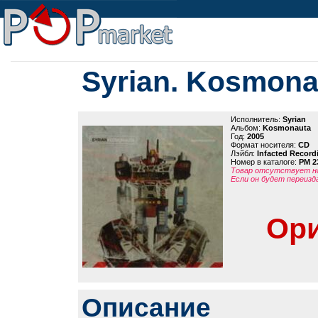
Syrian. Kosmona
Исполнитель:
Syrian
Альбом:
Kosmonauta
Год:
2005
Формат носителя:
CD
Лэйбл:
Infacted Record
Номер в каталоге:
PM 2
Товар отсутствует на
Если он будет переизд
Ори
Описание