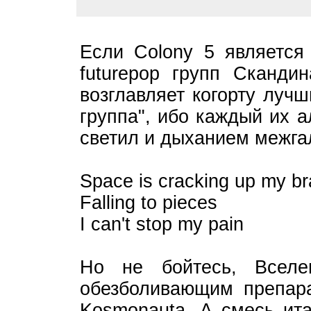
Если Colony 5 является
futurepop групп Скандин
возглавляет когорту лучш
группа", ибо каждый их 
светил и дыханием межга
Space is cracking up my br
Falling to pieces
I can't stop my pain
Но не бойтесь, Вселе
обезболивающим препар
Kosmonauta. А смесь ита