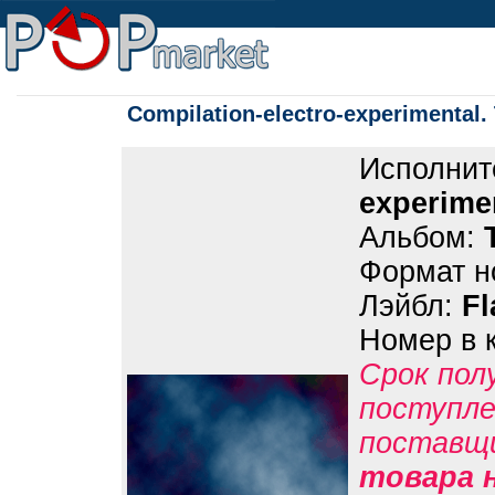
Compilation-electro-experimental. 
Исполнит
experime
Альбом:
Формат н
Лэйбл:
Fl
Номер в 
Срок пол
поступле
поставщ
товара н