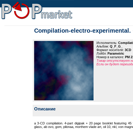
Compilation-electro-experimental
Исполнитель:
Compilati
Альбом:
Q_F_G_
Формат носителя:
3CD
Лэйбл:
Parametric
Номер в каталоге:
PM 2
Товар отсутствует на
Если он будет переизд
Описание
a 3-CD compilation. 4-part digipak + 20 page booklet featuring 45 fr
glass, ab ovo, gom, pilonaa, morthem vlade art, oil 10, nkl, von magn