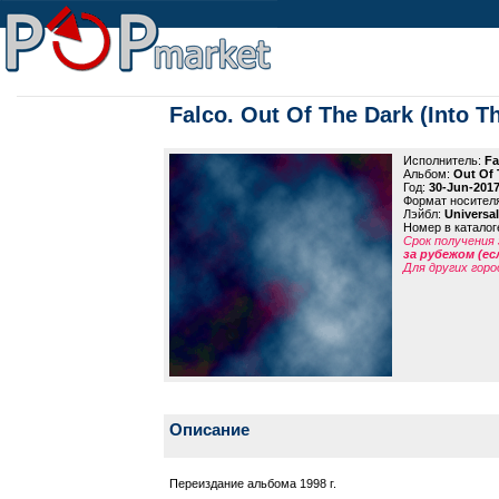
Falco. Out Of The Dark (Into Th
Исполнитель:
Fa
Альбом:
Out Of 
Год:
30-Jun-201
Формат носител
Лэйбл:
Universal
Номер в каталог
Срок получения 
за рубежом (ес
Для других горо
Описание
Переиздание альбома 1998 г.