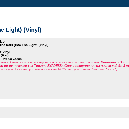
e Light) (Vinyl)
lco
The Dark (Into The Light) (Vinyl)
7
я:
Vinyl
 (Ger)
е:
PM 08-33286
заказа Вами после его поступления на наш склад от поставщика
:
Внимание - данн
ли он не помечен как Товары EXPRESS). Срок поступления на наш склад до 3 м
дов, срок доставки увеличивается на 10-15 дней (доставка "Почтой России").