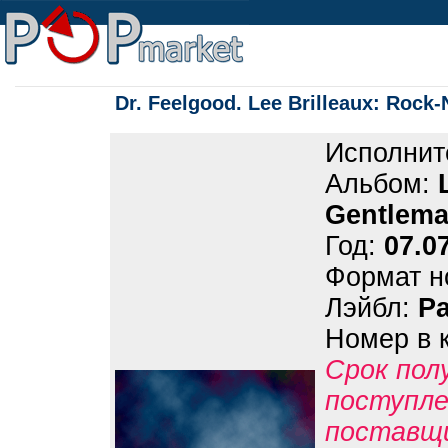
Dr. Feelgood. Lee Brilleaux: Rock
Исполнит
Альбом:
Gentlem
Год:
07.0
Формат н
Лэйбл:
Pa
Номер в 
Срок пол
поступле
поставщ