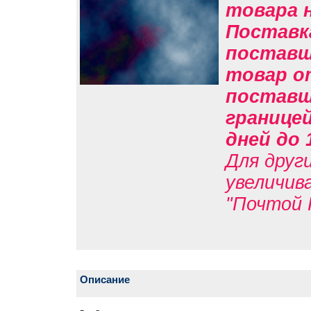
товара н
Поставк
поставщи
товар о
поставщи
границе
дней до 
Для друг
увеличив
"Почтой 
Описание