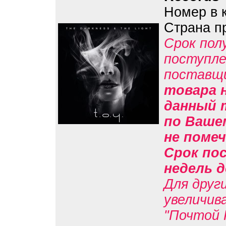
Номер в 
Страна п
Срок пол
поступле
поставщ
товара н
данный 
по Вашем
не помеч
Срок пос
недель д
Для друг
увеличив
"Почтой 