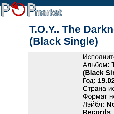
T.O.Y.. The Dark
(Black Single)
Исполнит
Альбом:
(Black Si
Год:
19.0
Страна и
Формат н
Лэйбл:
No
Records