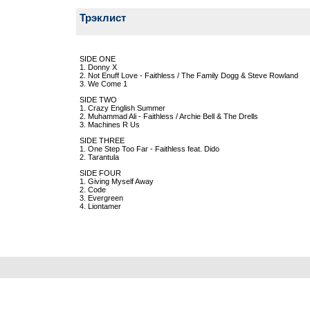
Трэклист
SIDE ONE
1. Donny X
2. Not Enuff Love - Faithless / The Family Dogg & Steve Rowland
3. We Come 1
SIDE TWO
1. Crazy English Summer
2. Muhammad Ali - Faithless / Archie Bell & The Drells
3. Machines R Us
SIDE THREE
1. One Step Too Far - Faithless feat. Dido
2. Tarantula
SIDE FOUR
1. Giving Myself Away
2. Code
3. Evergreen
4. Liontamer