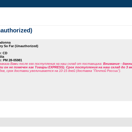
authorized)
adonna
ry So Far (Unauthorized)
я:
CD
dia
е:
PM 28-05981
заказа Вами после его поступления на наш склад от поставщика
:
Внимание - данн
ли он не помечен как Товары EXPRESS). Срок поступления на наш склад до 3 м
дов, срок доставки увеличивается на 10-15 дней (доставка "Почтой России").