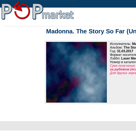
Madonna. The Story So Far (Un
Исполнитель:
M
Альбом:
The Sto
Год:
31.03.2017
Формат носител
Лэйбл:
Laser Me
Номер в каталог
Срок получения 
за рубежом (ес
Для других горо