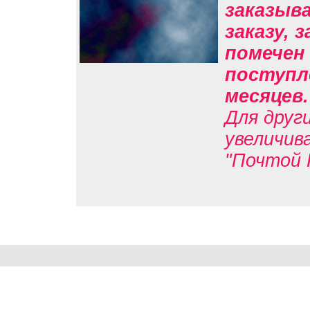
заказыв
заказу, 
помечен 
поступле
месяцев
Для друг
увеличив
"Почтой 