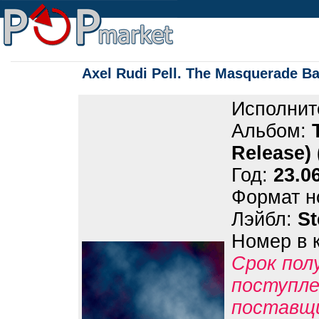
Axel Rudi Pell. The Masquerade Bal
Исполнит
Альбом:
Release) 
Год:
23.0
Формат н
Лэйбл:
S
Номер в 
Срок пол
поступле
поставщ