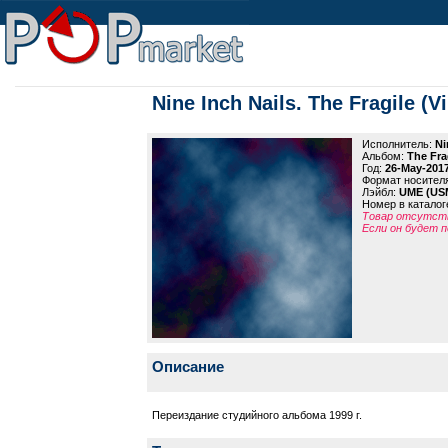
Nine Inch Nails. The Fragile (Vi
Исполнитель:
Ni
Альбом:
The Frag
Год:
26-May-201
Формат носител
Лэйбл:
UME (US
Номер в каталог
Товар отсутств
Если он будет п
Описание
Переиздание студийного альбома 1999 г.