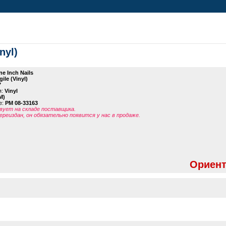
nyl)
ne Inch Nails
ile (Vinyl)
7
я:
Vinyl
M)
е:
PM 08-33163
ует на складе поставщика.
ереиздан, он обязательно появится у нас в продаже.
Ориент